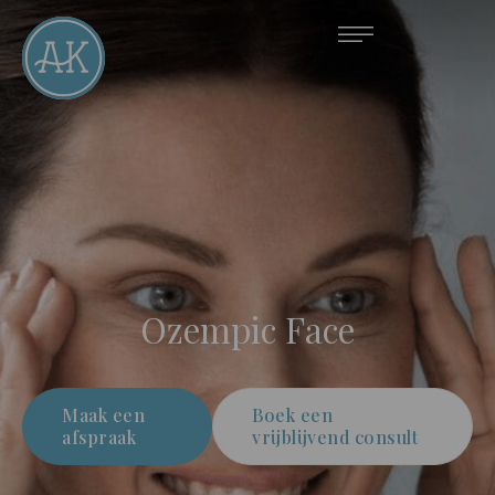
Ozempic Face
Maak een
Boek een
afspraak
vrijblijvend consult