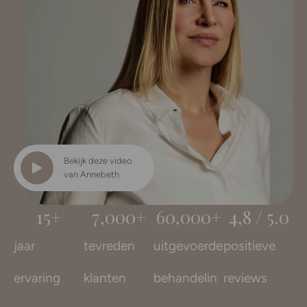
Bekijk deze video
van Annebeth
15
+
7
,000+
60
,000+
4,8 / 5.
0
jaar
tevreden
uitgevoerde
positieve
ervaring
klanten
behandelin
reviews