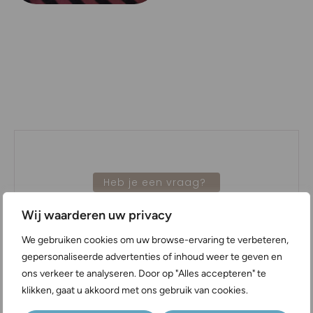
Heb je een vraag?
Veelgestelde vragen
Wij waarderen uw privacy
We gebruiken cookies om uw browse-ervaring te verbeteren,
Hoe snel zie ik resultaat?
gepersonaliseerde advertenties of inhoud weer te geven en
ons verkeer te analyseren. Door op "Alles accepteren" te
Je ziet direct verandering. In de dagen na de
klikken, gaat u akkoord met ons gebruik van cookies.
behandeling verzacht het effect verder,