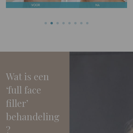
Wat is een
‘full face
filler’
behandeling
?