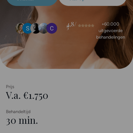
4,8/
+60.000
5
uitgevoerde
behandelingen
Prijs
V.a. €1.750
Behandeltijd
30 min.