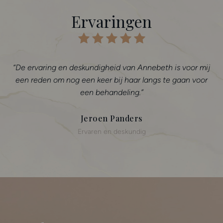
Ervaringen
nebeth is voor mij
“Annebeth is mijn persoonlijke cosmeti
langs te gaan voor
cosmetisch arts KNMG. Bij haar kan ik er
dat ik altijd een eerlijk antwoord krijg 
die bij mijn gezicht past.
Laurette
g
Eerlijk advies