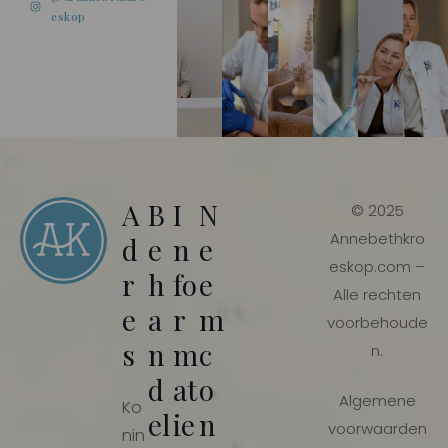
@drannebethkro
eskop
A
B
I
N
© 2025
Annebethkro
d
e
n
e
eskop.com –
r
h
fo
e
Alle rechten
e
a
r
m
voorbehoude
s
n
m
c
n.
d
at
o
Algemene
Ko
el
ie
n
voorwaarden