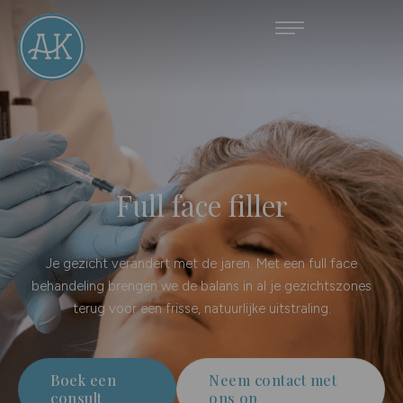
Full face filler
Je gezicht verandert met de jaren. Met een full face
behandeling brengen we de balans in al je gezichtszones
terug voor een frisse, natuurlijke uitstraling.
Boek een
Neem contact met
consult
ons op