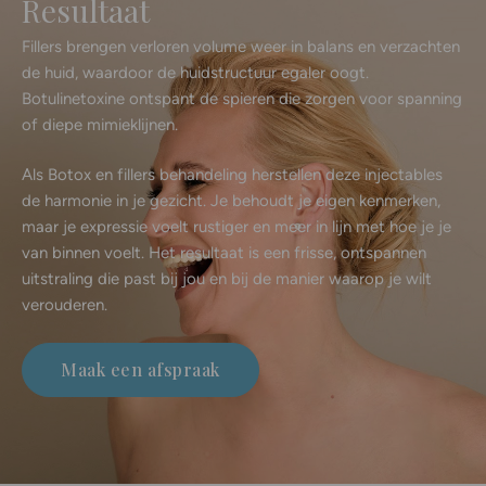
Resultaat
Fillers brengen verloren volume weer in balans en verzachten
de huid, waardoor de huidstructuur egaler oogt.
Botulinetoxine ontspant de spieren die zorgen voor spanning
of diepe mimieklijnen.
Als Botox en fillers behandeling herstellen deze injectables
de harmonie in je gezicht. Je behoudt je eigen kenmerken,
maar je expressie voelt rustiger en meer in lijn met hoe je je
van binnen voelt. Het resultaat is een frisse, ontspannen
uitstraling die past bij jou en bij de manier waarop je wilt
verouderen.
Maak een afspraak