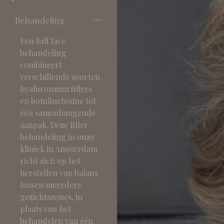
Behandeling
Een full face
behandeling
combineert
verschillende soorten
hyaluronzuurfillers
en botulinetoxine tot
één samenhangende
aanpak. Deze filler
behandeling in onze
kliniek in Amsterdam
richt zich op het
herstellen van balans
tussen meerdere
gezichtszones, in
plaats van het
behandelen van één