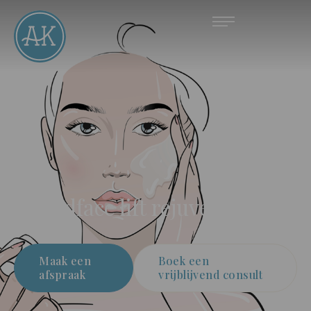
Midface lift rejuvenation
Maak een
Boek een
afspraak
vrijblijvend consult