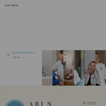
Lees meer
@drannebethkro
eskop
A
B
I
N
© 2025