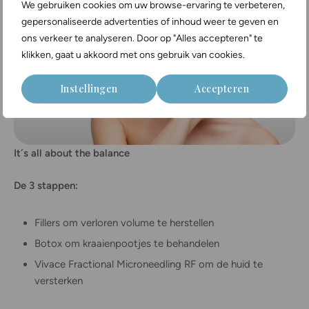
We gebruiken cookies om uw browse-ervaring te verbeteren,
gepersonaliseerde advertenties of inhoud weer te geven en
ons verkeer te analyseren. Door op "Alles accepteren" te
klikken, gaat u akkoord met ons gebruik van cookies.
Instellingen
Accepteren
It´s all about the balance
De 3 stappen:
Fillers om verloren volume te herstellen
Botox om kraaienpootjes te behandelen
Vivace Fractional Microneedling RF om de huid te
versterken