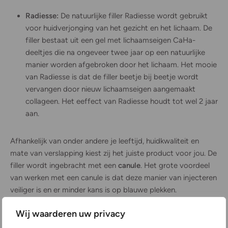
Radiesse:
De natuurlijke filler Radiesse wordt gebruikt
voor huidverjonging van het gezicht en het lichaam. De
filler bestaat uit een gel met lichaamseigen CaHa-
deeltjes die na ongeveer twee jaar op een natuurlijke
manier worden afgebroken door het lichaam. Het mooie
van Radiesse is dat de filler beetje bij beetje wordt
vervangen door nieuw lichaamseigen aangemaakt
collageen. Het eeffect van Radiesse houdt tot wel 2 jaar
aan.
Afhankelijk van onder andere je leeftijd, huidkwaliteit en
mate van verslapping kiest zij het juiste product voor jou. De
filler wordt ingebracht met een
canule
. Het grote voordeel
van werken met een canule is dat deze manier van injecteren
veiliger is en er minder kans is op blauwe plekken.
Wij waarderen uw privacy