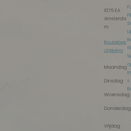
F
1075 EA
Fi
Amsterda
S
m
Li
R
Routebes
fi
chrijving
W
o
Maandag
I
s
Dinsdag
B
Woensdag
Donderdag
Vrijdag