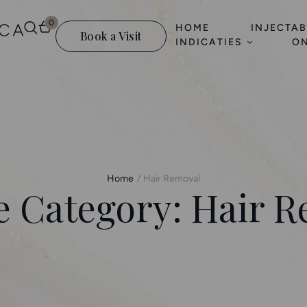
0
HOME
INJECTAB
Book a Visit
INDICATIES
ON
Home
/
Hair Removal
e Category:
Hair R