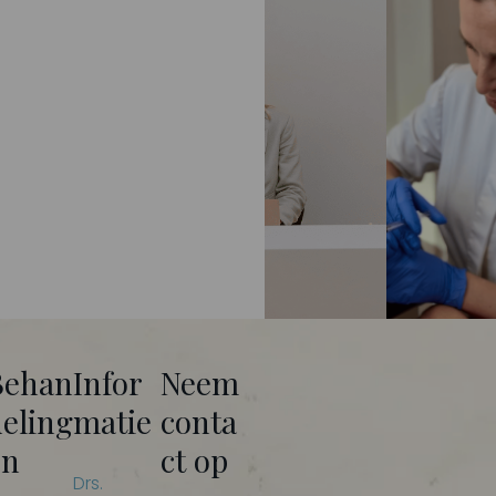
Behan
Infor
Neem
deling
matie
conta
en
ct op
Drs.