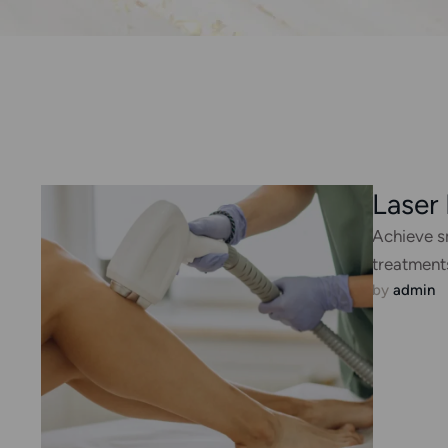
Laser
Achieve sm
treatments
by 
admin