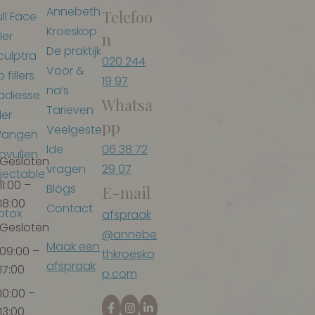
Annebeth
Telefoo
ull Face
Kroeskop
ller
n
De praktijk
culptra
020 244
Voor &
p fillers
19 97
na’s
adiesse
Whatsa
Tarieven
ller
pp
Veelgeste
angen
lde
06 38 72
pvullen
Gesloten
vragen
29 07
njectable
11:00 –
Blogs
E-mail
18:00
Contact
otox
afspraak
Gesloten
@annebe
Maak een
09:00 –
thkroesko
afspraak
17:00
p.com
10:00 –
13:00