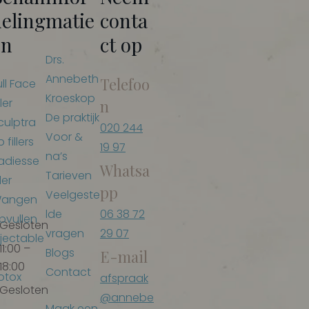
deling
matie
conta
en
ct op
Drs.
Annebeth
Telefoo
ull Face
Kroeskop
ller
n
De praktijk
culptra
020 244
Voor &
p fillers
19 97
na’s
adiesse
Whatsa
Tarieven
ller
pp
Veelgeste
angen
lde
06 38 72
pvullen
Gesloten
vragen
29 07
njectable
11:00 –
Blogs
E-mail
18:00
Contact
otox
afspraak
Gesloten
@annebe
Maak een