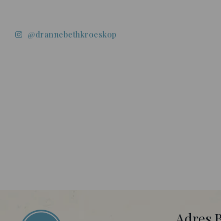
@drannebethkroeskop
Adres