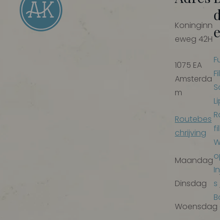
Koninginn
eweg 42H
F
1075 EA
Fi
Amsterda
S
m
Li
R
Routebes
fi
chrijving
W
o
Maandag
I
s
Dinsdag
B
Woensdag