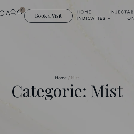
0
HOME
INJECTAB
Book a Visit
INDICATIES
ON
Home
/
Mist
Categorie:
Mist