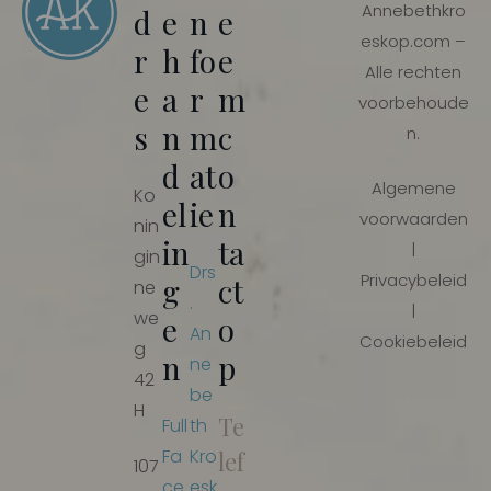
Annebethkro
d
e
n
e
eskop.com –
r
h
fo
e
Alle rechten
e
a
r
m
voorbehoude
s
n
m
c
n.
d
at
o
Algemene
Ko
el
ie
n
voorwaarden
nin
in
ta
|
gin
Drs
Privacybeleid
g
ct
ne
.
|
we
e
o
An
Cookiebeleid
g
n
p
ne
42
be
H
Te
Full
th
Fa
Kro
lef
107
ce
esk