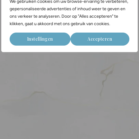
Annebeth Kroeskop
We gebruiken cookies om uw browse-ervaring te verbeteren,
gepersonaliseerde advertenties of inhoud weer te geven en
ons verkeer te analyseren. Door op "Alles accepteren" te
klikken, gaat u akkoord met ons gebruik van cookies.
Instellingen
Accepteren